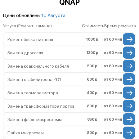
QNAP
Неисправность индикаторов
Повреждение кабелей внутри
Цены обновлены
10 Августа
устройства
Услуга (Ремонт, замена)
Стоимость
Время ремонта
Неисправность модуля 3G/4G
Ремонт блока питания
1000 р
от 60 мин
Поломка разъема питания
Замена дросселя
1300 р
от 60 мин
Неисправность системы охлаждения
Замена коаксиального кабеля
500 р
от 60 мин
Замена стабилитрона ZD1
600 р
от 60 мин
Замена терморезистора
400 р
от 60 мин
Замена трансформатора портов
800 р
от 60 мин
Замена флеш микросхемы
850 р
от 60 мин
Пайка микросхем
800 р
от 60 мин