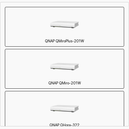
Замена антенного модуля
800 р
от 60 мин
Замена предохранителя
500 р
от 60 мин
Восстановление токопроводящих
600 р
от 60 мин
дорожек
QNAP QMiroPlus-201W
QNAP QMiro-201W
QNAP QHora-322