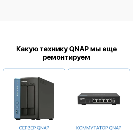
QNAP QHora-321
Какую технику QNAP мы еще
ремонтируем
QNAP QHora-301W
СЕРВЕР QNAP
КОММУТАТОР QNAP